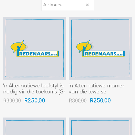
‘n Alternatiewe leefstyl is
‘n Alternatiewe manier
nodig vir die toekoms (Gr
van die lewe se
8-12) (4min+)
struikelblokke te
R250,00
R250,00
R300,00
R300,00
oorkom, is om positief te
wees (Gr 8-12) (4min+)