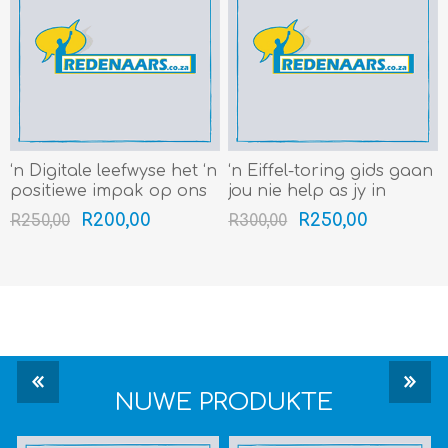
‘n Digitale leefwyse het ‘n
‘n Eiffel-toring gids gaan
positiewe impak op ons
jou nie help as jy in
lewens (Gr 4-7) (4min+)
Egipte se piramides
R200,00
R250,00
R250,00
R300,00
verdwaal nie (Gr 8-12)
(4min+)
NUWE PRODUKTE