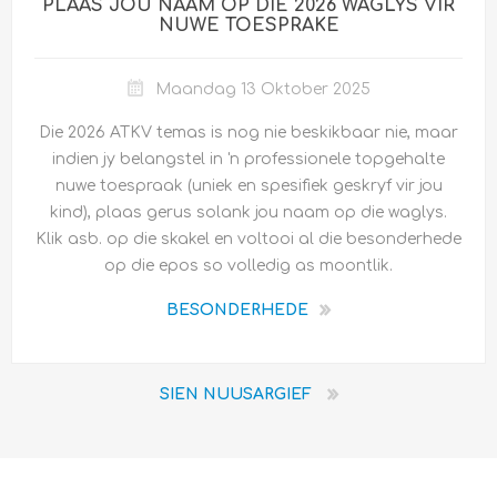
PLAAS JOU NAAM OP DIE 2026 WAGLYS VIR
NUWE TOESPRAKE
Maandag 13 Oktober 2025
Die 2026 ATKV temas is nog nie beskikbaar nie, maar
indien jy belangstel in 'n professionele topgehalte
nuwe toespraak (uniek en spesifiek geskryf vir jou
kind), plaas gerus solank jou naam op die waglys.
Klik asb. op die skakel en voltooi al die besonderhede
op die epos so volledig as moontlik.
BESONDERHEDE
SIEN NUUSARGIEF