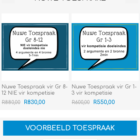
Nuwe Toespraak vir Gr 8-
Nuwe Toespraak vir Gr 1-
12 NIE vir kompetisie
3 vir kompetisie
doeleindes nie (4
doeleindes (2 argumente
R830,00
R550,00
R880,00
R600,00
argumente en 4 bronne:
en 2 bronne: 2min) -
5-7min) - Uniek en
Uniek en spesifiek tot 'n
spesifiek tot 'n tema van
tema van jou keuse!
jou keuse!
VOORBEELD TOESPRAAK