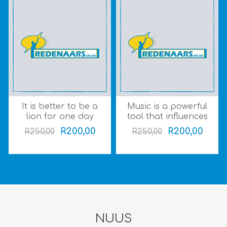
It is better to be a
Music is a powerful
lion for one day
tool that influences
than a sheep all
our moods and
R200,00
R200,00
R250,00
R250,00
your life (Gr 4-7)
behaviours (Gr 8-12)
(4min+)
(3-3.5min)
NUUS