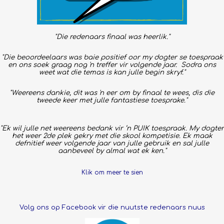
"Die redenaars finaal was heerlik."
"Die beoordeelaars was baie positief oor my dogter se toespraak
en ons soek graag nog 'n treffer vir volgende jaar. Sodra ons
weet wat die temas is kan julle begin skryf."
"Weereens dankie, dit was 'n eer om by finaal te wees, dis die
tweede keer met julle fantastiese toesprake."
"Ek wil julle net weereens bedank vir ‘n PUIK toespraak. My dogter
het weer 2de plek gekry met die skool kompetisie. Ek maak
defnitief weer volgende jaar van julle gebruik en sal julle
aanbeveel by almal wat ek ken."
Klik om meer te sien
Volg ons op Facebook vir die nuutste redenaars nuus