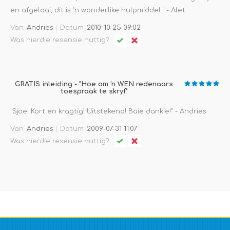
en afgelaai, dit is ‘n wonderlike hulpmiddel." - Alet
Andries
|
Van:
Datum:
2010-10-25 09:02
Was hierdie resensie nuttig?
GRATIS inleiding - "Hoe om 'n WEN redenaars
toespraak te skryf"
"Sjoe! Kort en kragtig! Uitstekend! Baie dankie!" - Andries
Andries
|
Van:
Datum:
2009-07-31 11:07
Was hierdie resensie nuttig?