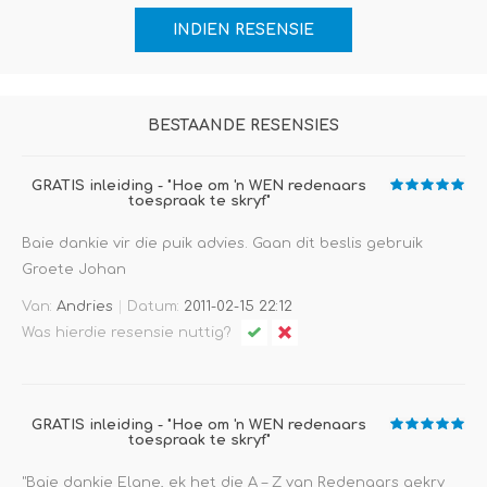
BESTAANDE RESENSIES
GRATIS inleiding - "Hoe om 'n WEN redenaars
toespraak te skryf"
Baie dankie vir die puik advies. Gaan dit beslis gebruik
Groete Johan
Andries
|
Van:
Datum:
2011-02-15 22:12
Was hierdie resensie nuttig?
GRATIS inleiding - "Hoe om 'n WEN redenaars
toespraak te skryf"
"Baie dankie Elane, ek het die A – Z van Redenaars gekry