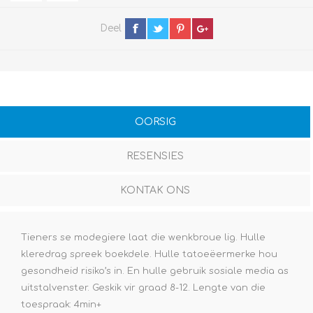
Deel
OORSIG
RESENSIES
KONTAK ONS
Tieners se modegiere laat die wenkbroue lig. Hulle
kleredrag spreek boekdele. Hulle tatoeëermerke hou
gesondheid risiko’s in. En hulle gebruik sosiale media as
uitstalvenster. Geskik vir graad 8-12. Lengte van die
toespraak: 4min+